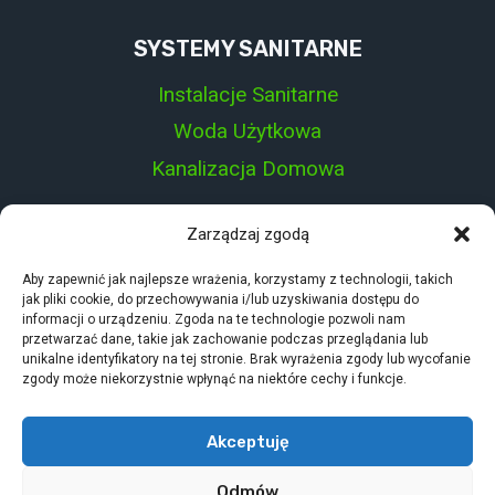
SYSTEMY SANITARNE
Instalacje Sanitarne
Woda Użytkowa
Kanalizacja Domowa
Zarządzaj zgodą
Aby zapewnić jak najlepsze wrażenia, korzystamy z technologii, takich
PROJEKT STRONY:
jak pliki cookie, do przechowywania i/lub uzyskiwania dostępu do
informacji o urządzeniu. Zgoda na te technologie pozwoli nam
przetwarzać dane, takie jak zachowanie podczas przeglądania lub
unikalne identyfikatory na tej stronie. Brak wyrażenia zgody lub wycofanie
zgody może niekorzystnie wpłynąć na niektóre cechy i funkcje.
Akceptuję
© 2026 NovoInstal - Damian Ogorzałek
Odmów