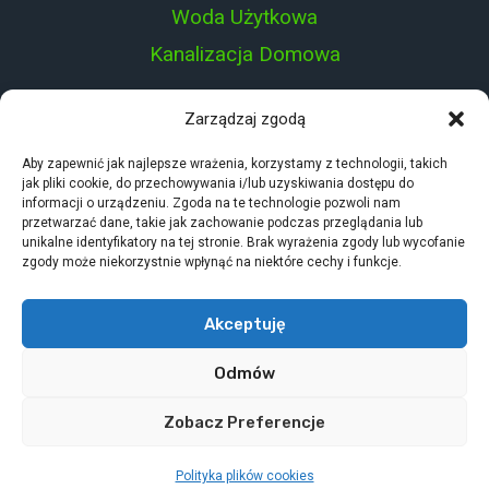
Woda Użytkowa
Kanalizacja Domowa
Zarządzaj zgodą
Aby zapewnić jak najlepsze wrażenia, korzystamy z technologii, takich
PROJEKT STRONY:
jak pliki cookie, do przechowywania i/lub uzyskiwania dostępu do
informacji o urządzeniu. Zgoda na te technologie pozwoli nam
przetwarzać dane, takie jak zachowanie podczas przeglądania lub
unikalne identyfikatory na tej stronie. Brak wyrażenia zgody lub wycofanie
zgody może niekorzystnie wpłynąć na niektóre cechy i funkcje.
Akceptuję
© 2026 NovoInstal - Damian Ogorzałek
Odmów
Polityka plików cookies (EU)
Zobacz Preferencje
Polityka prywatności
Mapa witryny
Polityka plików cookies