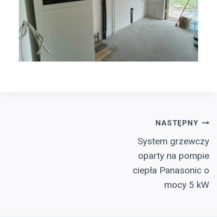
Nawigacja
NASTĘPNY
System grzewczy
Wpisu
oparty na pompie
ciepła Panasonic o
mocy 5 kW