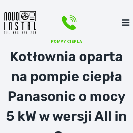
Przejdź
do
treści
POMPY CIEPŁA
Kotłownia oparta
na pompie ciepła
Panasonic o mocy
5 kW w wersji All in